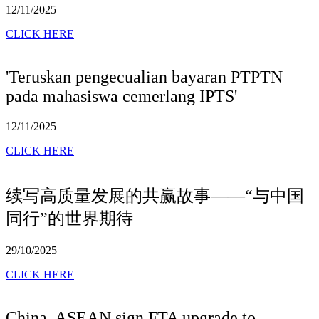
12/11/2025
CLICK HERE
'Teruskan pengecualian bayaran PTPTN
pada mahasiswa cemerlang IPTS'
12/11/2025
CLICK HERE
续写高质量发展的共赢故事——“与中国
同行”的世界期待
29/10/2025
CLICK HERE
China, ASEAN sign FTA upgrade to