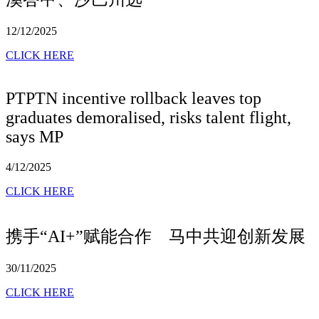
12/12/2025
CLICK HERE
PTPTN incentive rollback leaves top
graduates demoralised, risks talent flight,
says MP
4/12/2025
CLICK HERE
携手“AI+”赋能合作 马中共迎创新发展
30/11/2025
CLICK HERE