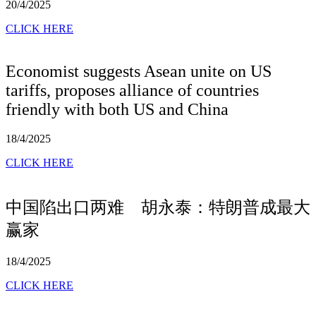
20/4/2025
CLICK HERE
Economist suggests Asean unite on US
tariffs, proposes alliance of countries
friendly with both US and China
18/4/2025
CLICK HERE
中国陷出口两难 胡永泰：特朗普成最大
赢家
18/4/2025
CLICK HERE