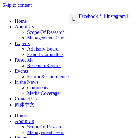
Skip to content
Facebook-f
Instagram
Home
About Us
Scope Of Research
Management Team
Experts
Advisory Board
Expert Committee
Research
Research Reports
Events
Forum & Conference
In the News
Comments
Media Coverage
Contact Us
简体中文
Home
About Us
Scope Of Research
Management Team
Experts