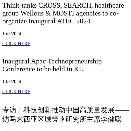
Think-tanks CROSS, SEARCH, healthcare
group Wellous & MOSTI agencies to co-
organize inaugural ATEC 2024
15/7/2024
CLICK HERE
Inaugural Apac Technopreneurship
Conference to be held in KL
13/7/2024
CLICK HERE
专访｜科技创新推动中国高质量发展——
访马来西亚区域策略研究所主席李健聪