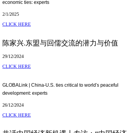
economic ties: experts
2/1/2025
CLICK HERE
陈家兴.东盟与回儒交流的潜力与价值
29/12/2024
CLICK HERE
GLOBALink | China-U.S. ties critical to world's peaceful
development: experts
26/12/2024
CLICK HERE