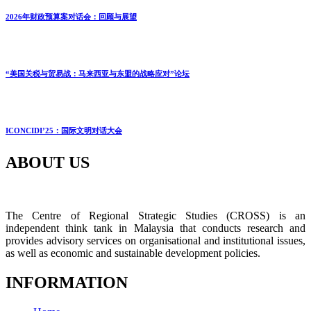
2026年财政预算案对话会：回顾与展望
“美国关税与贸易战：马来西亚与东盟的战略应对”论坛
ICONCIDI’25：国际文明对话大会
ABOUT US
The Centre of Regional Strategic Studies (CROSS) is an
independent think tank in Malaysia that conducts research and
provides advisory services on organisational and institutional issues,
as well as economic and sustainable development policies.
INFORMATION