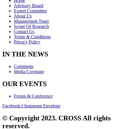
Home
Advisory Board
Expert Committee
About Us
Management Team
Scope Of Research
Contact Us
Terms & Conditions
Privacy Policy
IN THE NEWS
Comments
Media Coverage
OUR EVENTS
Forum & Conference
Facebook-f
Instagram
Envelope
© Copyright 2023. CROSS All rights
reserved.