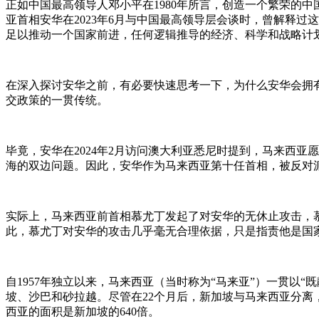
正如中国最高领导人邓小平在1980年所言，创造一个繁荣的中
亚首相安华在2023年6月与中国最高领导层会谈时，曾解释
足以推动一个国家前进，任何逻辑推导的经济、科学和战略计
在深入探讨安华之前，有必要快速思考一下，为什么安华会拥
交政策的一贯传统。
毕竟，安华在2024年2月访问澳大利亚悉尼时提到，马来西亚
海的双边问题。因此，安华作为马来西亚第十任首相，被反对派媒体《
实际上，马来西亚前首相慕尤丁发起了对安华的无休止攻击，慕尤
此，慕尤丁对安华的攻击几乎毫无合理依据，只是指责他是国
自1957年独立以来，马来西亚（当时称为“马来亚”）一贯以“
坡、沙巴和砂拉越。尽管在22个月后，新加坡与马来西亚分
西亚的面积是新加坡的640倍。