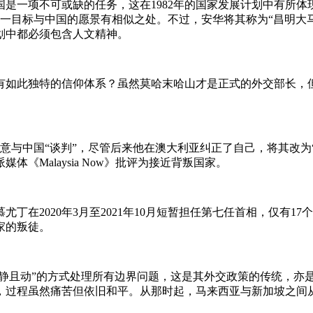
国是一项不可或缺的任务，这在1982年的国家发展计划中有所体
过这一目标与中国的愿景有相似之处。不过，安华将其称为“昌明
划中都必须包含人文精神。
有如此独特的信仰体系？虽然莫哈末哈山才是正式的外交部长，但
愿意与中国“谈判”，尽管后来他在澳大利亚纠正了自己，将其改
Malaysia Now》批评为接近背叛国家。
丁在2020年3月至2021年10月短暂担任第七任首相，仅有
家的叛徒。
既静且动”的方式处理所有边界问题，这是其外交政策的传统，亦是
离，过程虽然痛苦但依旧和平。从那时起，马来西亚与新加坡之间