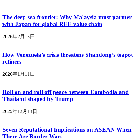
The deep-sea frontier: Why Malaysia must partner
with Japan for global REE value chain
2026年2月13日
How Venezuela’s crisis threatens Shandong’s teapot
refiners
2026年1月11日
Roll on and roll off peace between Cambodia and
Thailand shaped by Trump
2025年12月13日
Seven Reputational Implications on ASEAN When
There Are Border Wars