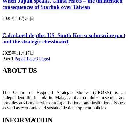
When Japan speaks, China reacts – the unintended
consequences of Starlink over Taiwan
2025年11月26日
Calculated depths: US–South Korea submarine pact
and the strategic chessboard
2025年11月17日
Page
1
Page
2
Page
3
Page
4
ABOUT US
The Centre of Regional Strategic Studies (CROSS) is an
independent think tank in Malaysia that conducts research and
provides advisory services on organisational and institutional issues,
as well as economic and sustainable development policies.
INFORMATION